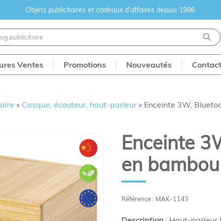
Objets publicitaires et cadeaux d'affaires depuis 1996
eures Ventes
Promotions
Nouveautés
Contac
aire
»
Casque, écouteur, haut-parleur
»
Enceinte 3W, Blueto
Enceinte 3W
en bambou
Référence : MAK-1143
Description
: Haut-parleur 