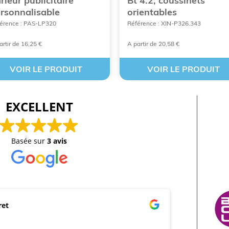
rleur publicitaire
Bt 4.2, coussinets
rsonnalisable
orientables
érence : PAS-LP320
Référence : XIN-P326.343
artir de 16,25 €
A partir de 20,58 €
VOIR LE PRODUIT
VOIR LE PRODUIT
EXCELLENT
Basée sur
3 avis
ret
mar
21/0