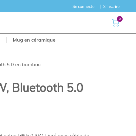
Se connecter
S'inscrire
0
t
Mug en céramique
oth 5.0 en bambou
, Bluetooth 5.0
Bluetooth® 5.0 3W. Livré avec câble de