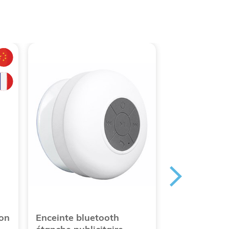
on
Enceinte bluetooth
Lunettes de s