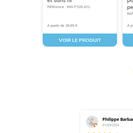
on
et sans fil
pa
pe
A95MB6
Référence : XIN-P326.421
Réf
A partir de 38,85 €
À p
 PRODUIT
VOIR LE PRODUIT
Philippe Barba
01/03/2024