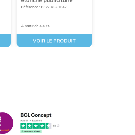
étanche publicitaire
publicitaires
enceinte sans
Référence : BEW-ACC1642
Référence : XIN-P3
À partir de 4,49 €
À partir de 13,47 €
VOIR LE PRODUIT
VOIR LE
cus leleu
3/2018