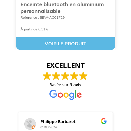
0
Enceinte bluetooth en aluminium
M
personnalisable
Ré
Référence : BEW-ACC1729
À partir de 6,31 €
À 
VOIR LE PRODUIT
EXCELLENT
Basée sur
3 avis
Philippe Barbaret
01/03/2024