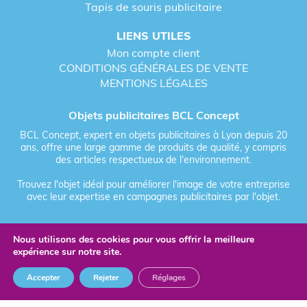
Tapis de souris publicitaire
LIENS UTILES
Mon compte client
CONDITIONS GÉNÉRALES DE VENTE
MENTIONS LÉGALES
Objets publicitaires BCL Concept
BCL Concept, expert en objets publicitaires à Lyon depuis 20
ans, offre une large gamme de produits de qualité, y compris
des articles respectueux de l'environnement.
Trouvez l'objet idéal pour améliorer l'image de votre entreprise
avec leur expertise en campagnes publicitaires par l'objet.
Nous utilisons des cookies pour vous offrir la meilleure
Fièrement forgé par Les Vikings
expérience sur notre site.
© 2026 BCL Concept - Tous droits réservés - Objet Publicitaire
Accepter
Rejeter
Réglages