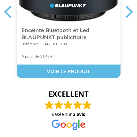
Enceinte Bluetooth et Led
H
BLAUPUNKT publicitaire
f
Référence : DAG-BLP3100
Ré
A partir de 11,48 €
À 
VOIR LE PRODUIT
EXCELLENT
Basée sur
3 avis