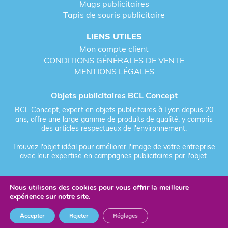
Mugs publicitaires
Tapis de souris publicitaire
LIENS UTILES
Mon compte client
CONDITIONS GÉNÉRALES DE VENTE
MENTIONS LÉGALES
Objets publicitaires BCL Concept
BCL Concept, expert en objets publicitaires à Lyon depuis 20
ans, offre une large gamme de produits de qualité, y compris
des articles respectueux de l'environnement.
Trouvez l'objet idéal pour améliorer l'image de votre entreprise
avec leur expertise en campagnes publicitaires par l'objet.
Nous utilisons des cookies pour vous offrir la meilleure
Fièrement forgé par Les Vikings
expérience sur notre site.
© 2026 BCL Concept - Tous droits réservés - Objet Publicitaire
Accepter
Rejeter
Réglages