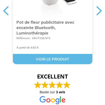
Pot de fleur publicitaire avec
C
enceinte Bluetooth,
l
Luminothérapie
Ré
Référence : XIN-P326.973
À partir de 9,82 €
À 
VOIR LE PRODUIT
EXCELLENT
Basée sur
3 avis