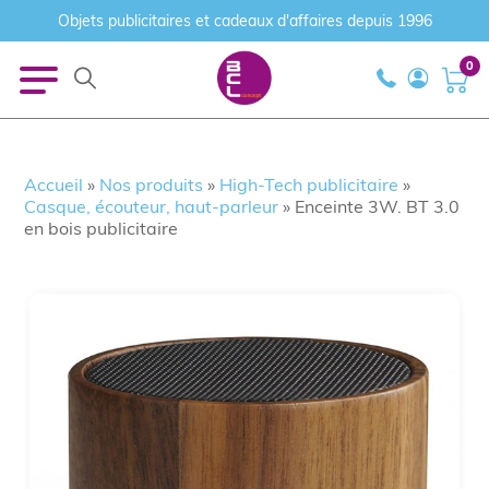
Objets publicitaires et cadeaux d'affaires depuis 1996
0
Accueil
»
Nos produits
»
High-Tech publicitaire
»
Casque, écouteur, haut-parleur
»
Enceinte 3W. BT 3.0
en bois publicitaire