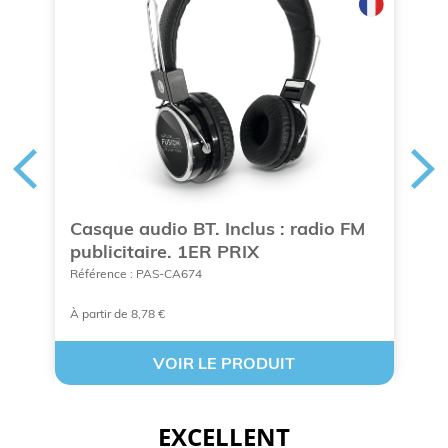
Casque audio BT. Inclus : radio FM
M
publicitaire. 1ER PRIX
g
Référence : PAS-CA674
Ré
À partir de 8,78 €
À 
VOIR LE PRODUIT
EXCELLENT