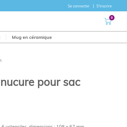
Se connecter
S'inscrire
0
t
Mug en céramique
n
nucure pour sac
6 ustensiles, dimensions : 108 x 67 mm.