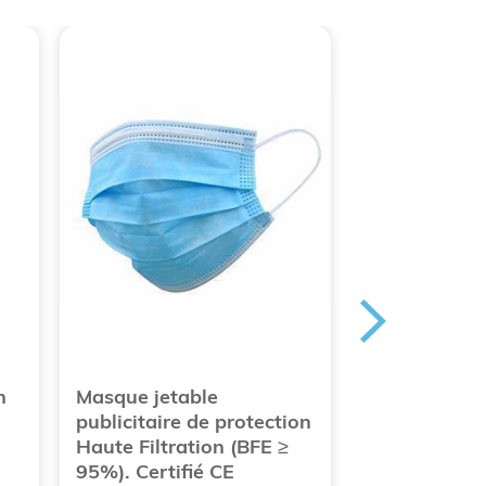
h
Masque jetable
Boite de 10 
publicitaire de protection
gel hydroalc
Haute Filtration (BFE ≥
70% d'alcool 
95%). Certifié CE
Référence : O-BO