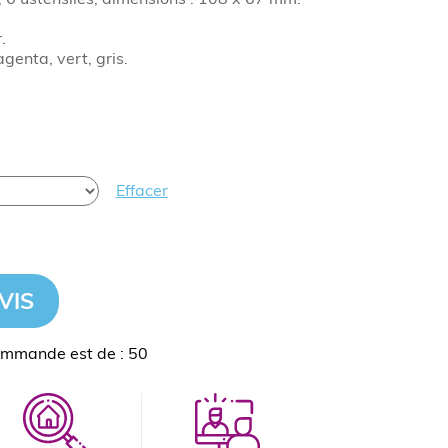
.
enta, vert, gris.
Effacer
VIS
ommande est de : 50