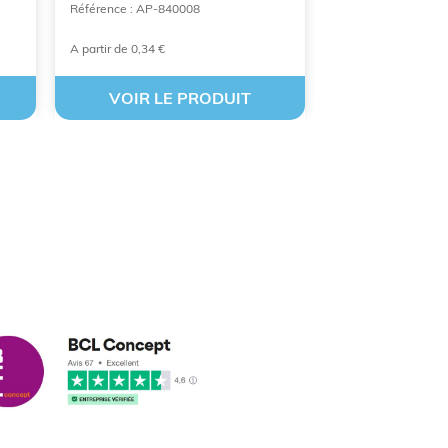
Référence : AP-840008
A partir de 0,34 €
À partir de 0,95 €
VOIR LE PRODUIT
VOIR LE
cus leleu
3/2018
nformes et délais respectés