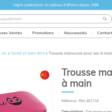
Objets publicitaires et cadeaux d'affaires depuis 1996
eures Ventes
Promotions
Nouveautés
Contac
-air
»
Santé et bien-être
»
Trousse manucure pour sac à mai
Trousse ma
à main
Référence : PAS-BE1718
Description :
Set manucure, 