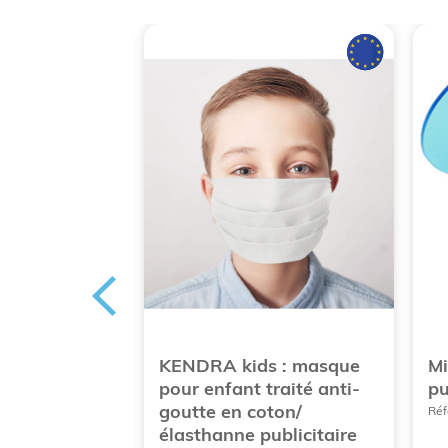
achets de gel
KENDRA kids : masque
Mi
ique
pour enfant traité anti-
pu
. 70%
goutte en coton/
Réf
élasthanne publicitaire