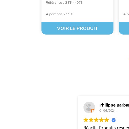
GH
Référence : GET-44073
A partir de 2,59 €
A p
 PRODUIT
VOIR LE PRODUIT
Philippe Barba
01/03/2024
Réactif. Produits resp