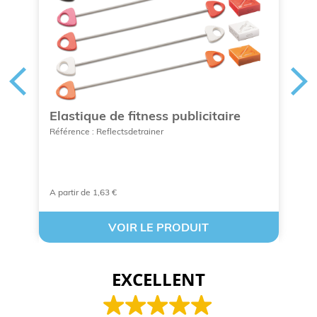
9
Elastique de fitness publicitaire
D
c
Référence : Reflectsdetrainer
Ré
A partir de 1,63 €
À 
VOIR LE PRODUIT
EXCELLENT