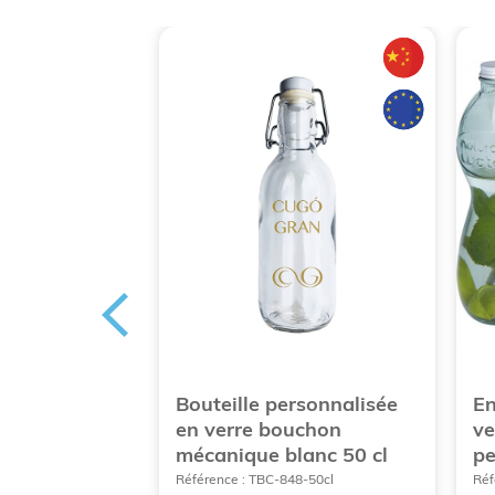
pièces avec
Bouteille personnalisée
En
 à boisson
en verre bouchon
ve
mécanique blanc 50 cl
pe
12912
Référence : TBC-848-50cl
Réf