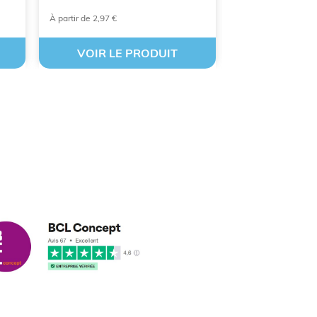
À partir de 2,97 €
À partir de 3,91 €
VOIR LE PRODUIT
VOIR LE
cus leleu
3/2018
nformes et délais respectés