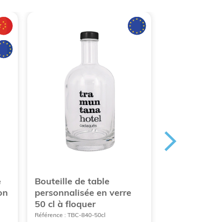
e
Bouteille de table
Bouteille pub
on
personnalisée en verre
verre 100% r
50 cl à floquer
litre
Référence : TBC-840-50cl
Référence : BEW-