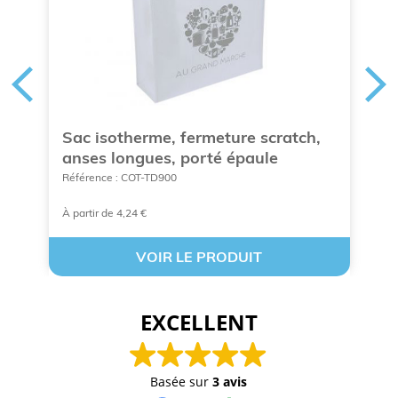
Sac isotherme, fermeture scratch,
P
anses longues, porté épaule
Ré
Référence : COT-TD900
À partir de 4,24 €
À 
VOIR LE PRODUIT
EXCELLENT
Basée sur
3 avis