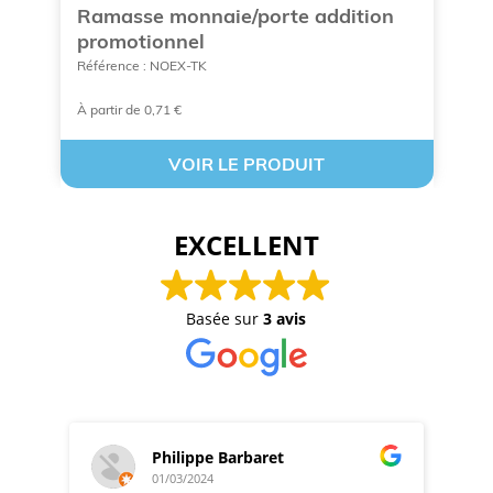
Ramasse monnaie/porte addition
R
promotionnel
a
Référence : NOEX-TK
Ré
À partir de 0,71 €
À 
VOIR LE PRODUIT
EXCELLENT
Basée sur
3 avis
Philippe Barbaret
01/03/2024