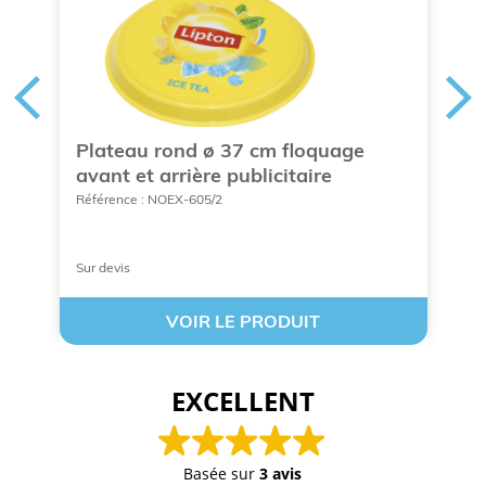
Plateau rond ø 37 cm floquage
P
avant et arrière publicitaire
r
Référence : NOEX-605/2
Ré
Sur devis
Su
VOIR LE PRODUIT
EXCELLENT
Basée sur
3 avis