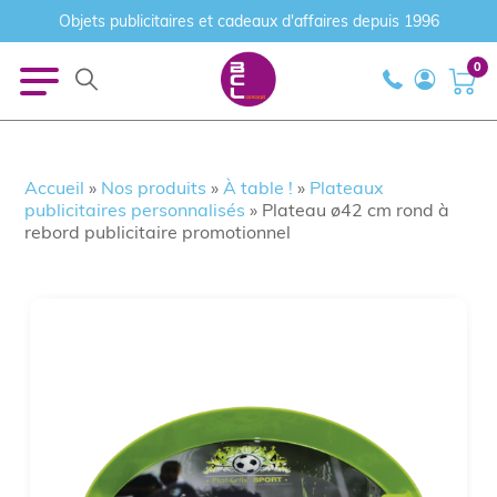
Objets publicitaires et cadeaux d'affaires depuis 1996
0
Accueil
»
Nos produits
»
À table !
»
Plateaux
publicitaires personnalisés
»
Plateau ø42 cm rond à
rebord publicitaire promotionnel