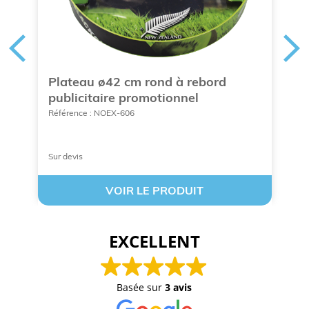
Plateau ø42 cm rond à rebord
M
publicitaire promotionnel
p
ur
Référence : NOEX-606
Ré
Sur devis
À 
VOIR LE PRODUIT
EXCELLENT
Basée sur
3 avis