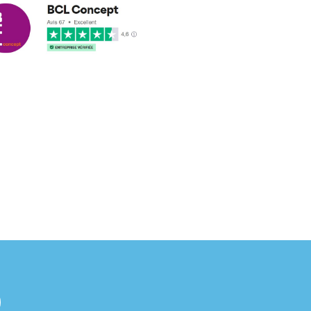
cus leleu
3/2018
nformes et délais respectés