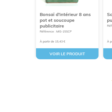
ube bois
Bonsaï d'intérieur 8 ans
Sa
pot et soucoupe
pu
publicitaire
11
Réf
Référence : MIS-15SCP
À partir de 15,43 €
À p
 PRODUIT
VOIR LE PRODUIT