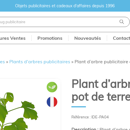
Objets publicitaires et cadeaux d'affaires depuis 1996
eures Ventes
Promotions
Nouveautés
Contac
res
»
Plants d'arbres publicitaires
»
Plant d’arbre publicitaire
Plant d’arbr
pot de terre
Référence : IDE-PA04
Description :
Plant d’arbre 