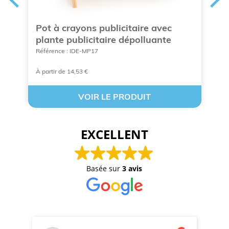
Pot à crayons publicitaire avec
P
plante publicitaire dépolluante
p
Référence : IDE-MP17
Ré
À partir de 14,53 €
À 
VOIR LE PRODUIT
EXCELLENT
Basée sur
3 avis