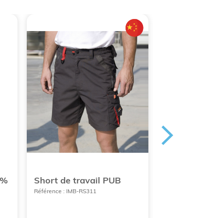
0%
Short de travail PUB
Pantalon de 
pour femme
Référence : IMB-RS311
Référence : TAL-70