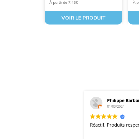
À partir de 7,45€
À p
 PRODUIT
VOIR LE PRODUIT
Philippe Barba
01/03/2024
Réactif. Produits resp