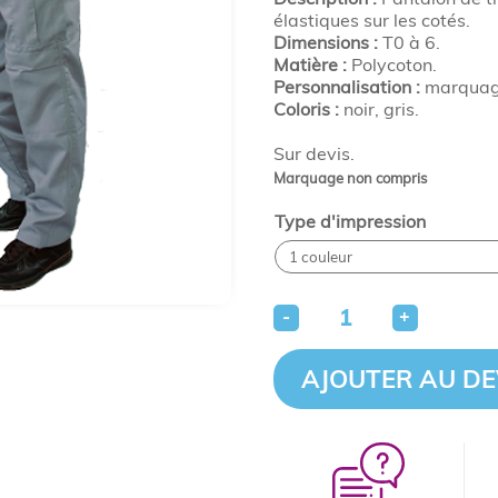
élastiques sur les cotés.
Dimensions :
T0 à 6.
Matière :
Polycoton.
Personnalisation :
marquage
Coloris :
noir, gris.
Sur devis.
Marquage non compris
Type d'impression
-
+
AJOUTER AU DE