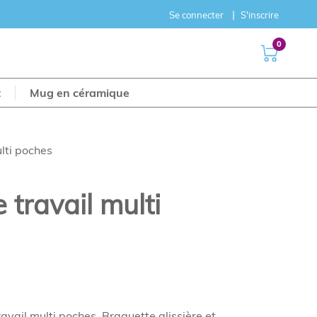
Se connecter
S'inscrire
0
t
Mug en céramique
lti poches
 travail multi
avail multi poches. Braguette glissière et