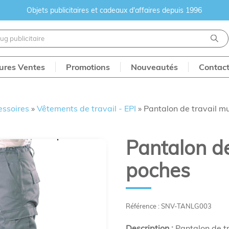
Objets publicitaires et cadeaux d'affaires depuis 1996
eures Ventes
Promotions
Nouveautés
Contac
essoires
»
Vêtements de travail - EPI
»
Pantalon de travail mu
Pantalon de
poches
Référence : SNV-TANLG003
Description :
Pantalon de tr