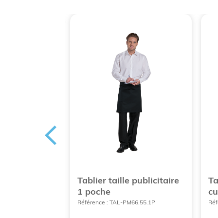
ail PUB
Tablier taille publicitaire
Ta
1 poche
cu
014
Référence : TAL-PM66.55.1P
Réf