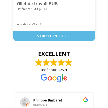
Gilet de travail PUB
P
Référence : IMB-JZ014
Ré
A partir de 29,25 €
A 
VOIR LE PRODUIT
EXCELLENT
Basée sur
3 avis
Philippe Barbaret
01/03/2024