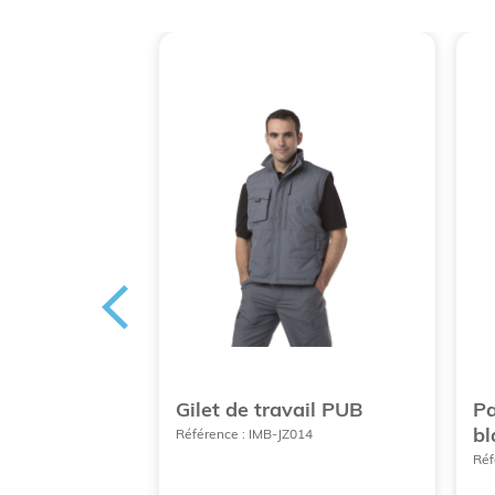
taire de
Gilet de travail PUB
Pa
bl
Référence : IMB-JZ014
124
Réf