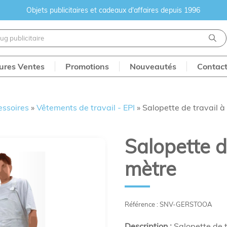
Objets publicitaires et cadeaux d'affaires depuis 1996
eures Ventes
Promotions
Nouveautés
Contac
essoires
»
Vêtements de travail - EPI
»
Salopette de travail 
Salopette d
mètre
Référence : SNV-GERSTOOA
Description :
Salopette de t