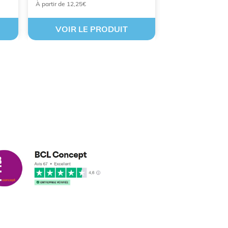
À partir de 12,25€
À partir de 17,55€
VOIR LE PRODUIT
VOIR LE
cus leleu
3/2018
nformes et délais respectés