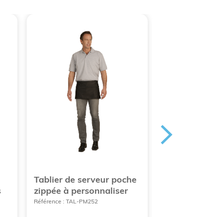
Tablier de serveur poche
Pantalon de 
s
zippée à personnaliser
pour femme
Référence : TAL-PM252
Référence : TAL-70