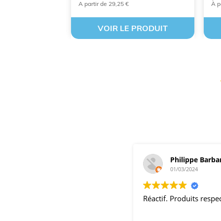
A partir de 29,25 €
À p
 PRODUIT
VOIR LE PRODUIT
Philippe Barba
01/03/2024
Réactif. Produits resp