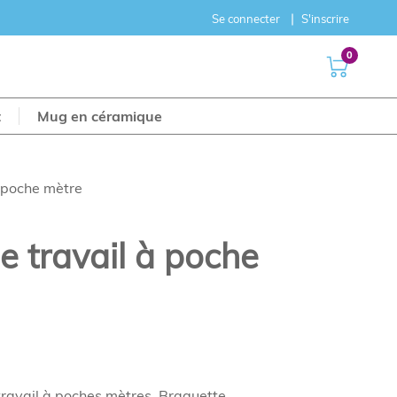
Se connecter
S'inscrire
0
t
Mug en céramique
à poche mètre
e travail à poche
ravail à poches mètres. Braguette