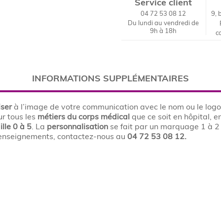
Service client
04 72 53 08 12
9, 
Du lundi au vendredi de
9h à 18h
c
INFORMATIONS SUPPLÉMENTAIRES
iser
à l’image de votre communication avec le nom ou le logo
ur tous les
métiers du
corps médical
que ce soit en hôpital, e
ille 0 à 5
. La
personnalisation
se fait par un marquage 1 à 2
 renseignements, contactez-nous au
04 72 53 08 12.