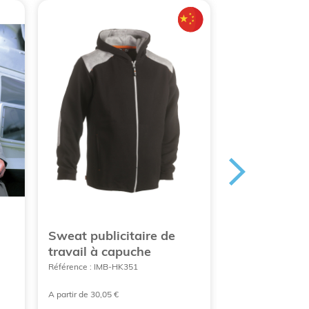
Sweat publicitaire de
Chasuble bl
travail à capuche
bretelles av
Référence : IMB-HK351
Référence : TAL-P
A partir de 30,05 €
À partir de 11,39€