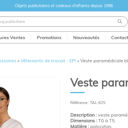
Objets publicitaires et cadeaux d'affaires depuis 1996
eures Ventes
Promotions
Nouveautés
Contac
essoires
»
Vêtements de travail - EPI
»
Veste paramédicale b
Veste para
Référence : TAL-625
Description :
veste paraméd
Dimensions :
T0 à T5.
Matière :
polycoton.