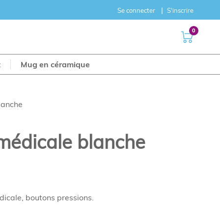
Se connecter
S'inscrire
0
t
Mug en céramique
lanche
médicale blanche
icale, boutons pressions.