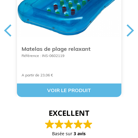
Matelas de plage relaxant
S
Référence : INS-0602119
Ré
A partir de 23,06 €
A 
VOIR LE PRODUIT
EXCELLENT
Basée sur
3 avis