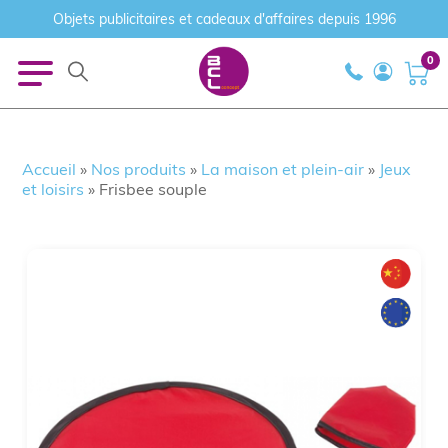
Objets publicitaires et cadeaux d'affaires depuis 1996
0
Accueil
»
Nos produits
»
La maison et plein-air
»
Jeux
et loisirs
»
Frisbee souple