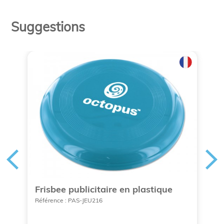
Suggestions
Frisbee publicitaire en plastique
C
Référence : PAS-JEU216
Ré