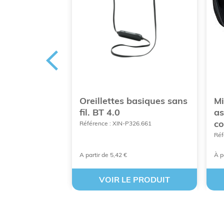
r 3W en
Oreillettes basiques sans
Mi
gétal.
fil. BT 4.0
as
t 5.0
co
Référence : XIN-P326.661
540
Réf
A partir de 5,42 €
À p
 PRODUIT
VOIR LE PRODUIT