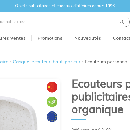
Objets publicitaires et cadeaux d'affaires depuis 1996
eures Ventes
Promotions
Nouveautés
Contac
aire
»
Casque, écouteur, haut-parleur
»
Ecouteurs personnali
Ecouteurs 
publicitaire
organique
Référence : MAK-21031