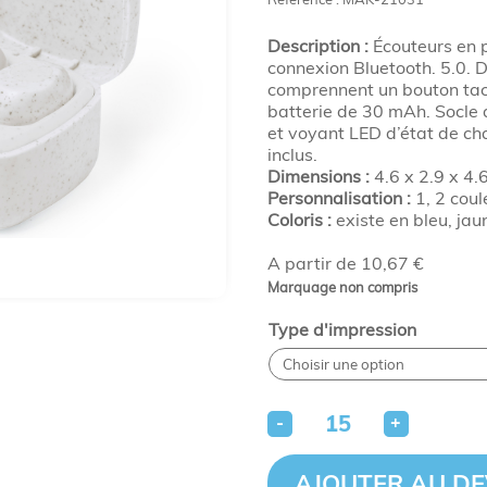
Description :
Écouteurs en p
connexion Bluetooth. 5.0. 
comprennent un bouton tact
batterie de 30 mAh. Socle
et voyant LED d’état de ch
inclus.
Dimensions :
4.6 x 2.9 x 4.6
Personnalisation :
1, 2 coul
Coloris :
existe en bleu, jau
A partir de 10,67 €
Marquage non compris
Type d'impression
-
+
AJOUTER AU DE