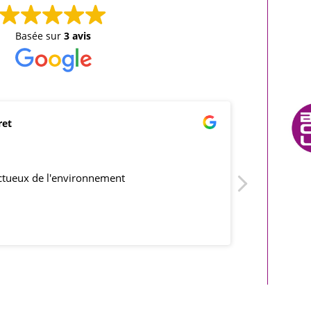
Basée sur
3 avis
ret
mar
21/0
ectueux de l'environnement
produits co