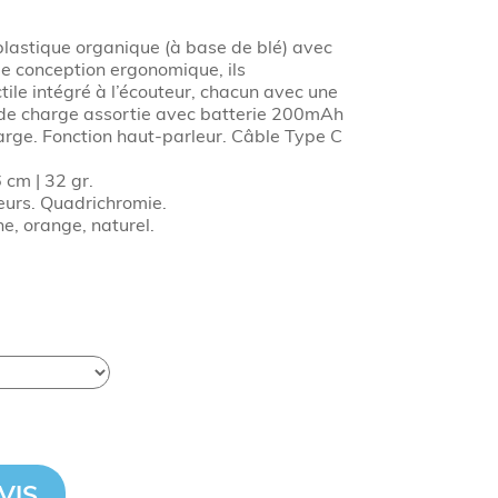
lastique organique (à base de blé) avec
De conception ergonomique, ils
ile intégré à l’écouteur, chacun avec une
 de charge assortie avec batterie 200mAh
arge. Fonction haut-parleur. Câble Type C
 cm | 32 gr.
eurs. Quadrichromie.
ne, orange, naturel.
VIS