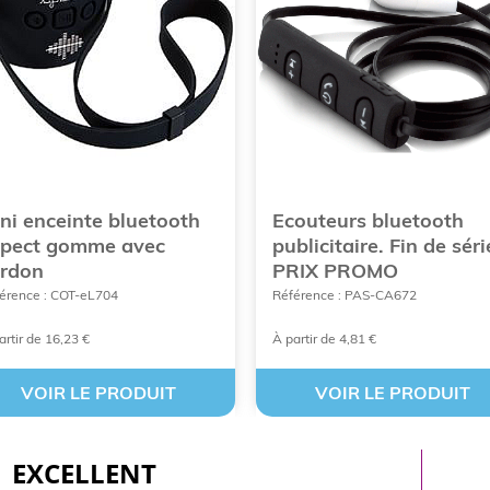
ni enceinte bluetooth
Ecouteurs bluetooth
pect gomme avec
publicitaire. Fin de séri
rdon
PRIX PROMO
érence : COT-eL704
Référence : PAS-CA672
artir de 16,23 €
À partir de 4,81 €
VOIR LE PRODUIT
VOIR LE PRODUIT
EXCELLENT