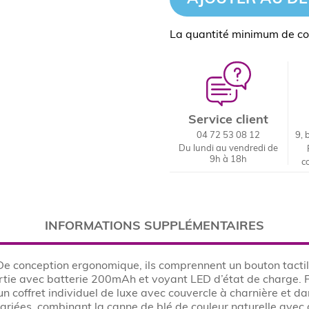
La quantité minimum de c
Service client
04 72 53 08 12
9, 
Du lundi au vendredi de
9h à 18h
c
INFORMATIONS SUPPLÉMENTAIRES
De conception ergonomique, ils comprennent un bouton tactil
rtie avec batterie 200mAh et voyant LED d’état de charge. F
n coffret individuel de luxe avec couvercle à charnière et da
riées, combinant la canne de blé de couleur naturelle avec 