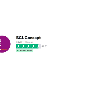
cus leleu
3/2018
nformes et délais respectés