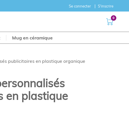
Se connecter
S'inscrire
0
t
Mug en céramique
sés publicitaires en plastique organique
personnalisés
s en plastique