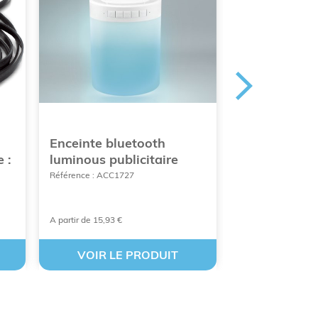
Enceinte bluetooth
Set 2 encein
e :
luminous publicitaire
publicitaire
Référence : ACC1727
Référence : BEW-
A partir de 15,93 €
À partir de 71,59 €
VOIR LE PRODUIT
VOIR LE