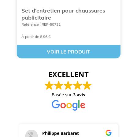
Set d'entretien pour chaussures
S
publicitaire
p
Référence : REF-50732
Ré
À partir de 8,96 €
À 
VOIR LE PRODUIT
EXCELLENT
Basée sur
3 avis
Philippe Barbaret