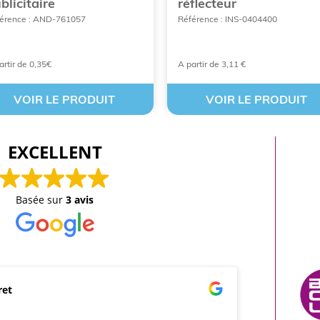
blicitaire
réflecteur
érence : AND-761057
Référence : INS-0404400
artir de 0,35€
A partir de 3,11 €
VOIR LE PRODUIT
VOIR LE PRODUIT
EXCELLENT
Basée sur
3 avis
ret
mar
21/0