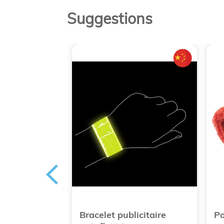
Suggestions
n coton
Bracelet publicitaire
Po