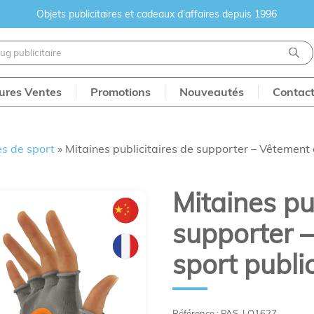
Objets publicitaires et cadeaux d'affaires depuis 1996
eures Ventes
Promotions
Nouveautés
Contac
es de sport
»
Mitaines publicitaires de supporter – Vêtement 
Mitaines pu
supporter 
sport public
Référence : PAS-LO1627