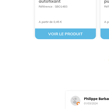
le unique
autofixant
pu
502
Référence : SBO1483
Réf
A partir de 0,45 €
A p
 PRODUIT
VOIR LE PRODUIT
Philippe Barba
01/03/2024