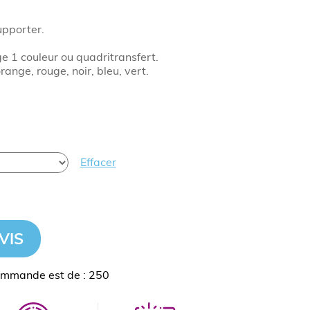
upporter.
 1 couleur ou quadritransfert.
orange, rouge, noir, bleu, vert.
Effacer
VIS
ommande est de : 250