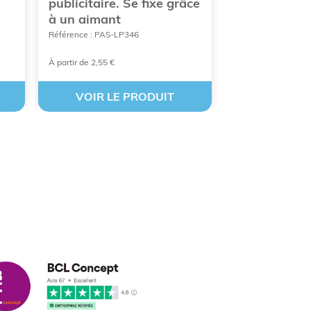
publicitaire. Se fixe grâce
microfibre
à un aimant
personnalis
Référence : PAS-LP346
Référence : IMB-P
À partir de 2,55 €
À partir de 5,06 €
VOIR LE PRODUIT
VOIR LE
cus leleu
3/2018