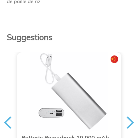
de paille de riz.
Suggestions
Batterie Powerbank 10 000 mAh
T