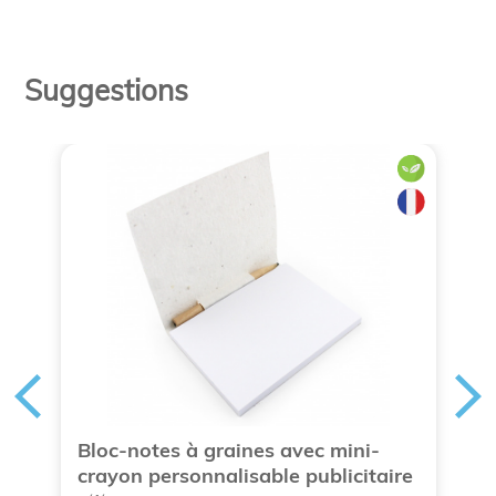
Suggestions
Bloc-notes à graines avec mini-
C
crayon personnalisable publicitaire
s