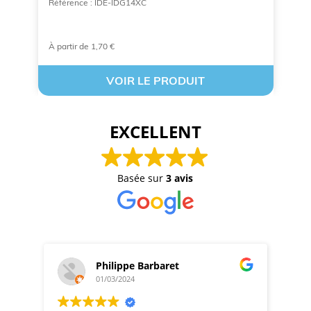
p
Référence : IDE-IDG14XC
Ré
À partir de 1,70 €
À 
VOIR LE PRODUIT
EXCELLENT
Basée sur
3 avis
Philippe Barbaret
01/03/2024