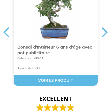
Bonsaï d'intérieur 6 ans d'âge avec
P
pot publicitaire
k
Référence : MIS-11
Ré
À partir de 8,74 €
À 
VOIR LE PRODUIT
EXCELLENT