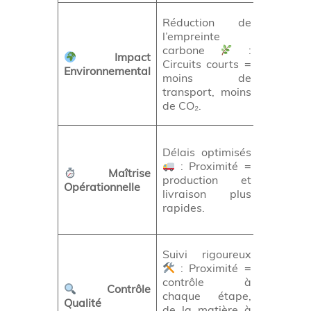
Positionn
Réduction de
votre
l’empreinte
marque
carbone
:
Impact
comme é
Circuits courts =
Environnemental
responsa
moins de
, un a
transport, moins
majeur
de CO₂.
aujourd’h
Améliore
Délais optimisés
votre
: Proximité =
réactivit
Maîtrise
production et
marketin
Opérationnelle
livraison plus
et faci
rapides.
la gest
des stock
Minimise 
Suivi rigoureux
erreur
: Proximité =
et garan
contrôle à
Contrôle
un ren
chaque étape,
Qualité
fidèle
de la matière à