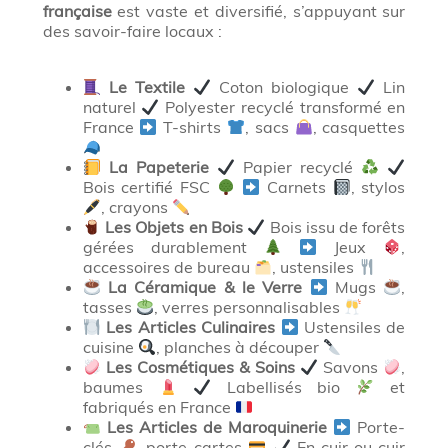
française
est vaste et diversifié, s’appuyant sur
des savoir-faire locaux :
Le Textile
Coton biologique
Lin
naturel
Polyester recyclé transformé en
France
T-shirts
, sacs
, casquettes
La Papeterie
Papier recyclé
Bois certifié FSC
Carnets
, stylos
, crayons
Les Objets en Bois
Bois issu de forêts
gérées durablement
Jeux
,
accessoires de bureau
, ustensiles
La Céramique & le Verre
Mugs
,
tasses
, verres personnalisables
Les Articles Culinaires
Ustensiles de
cuisine
, planches à découper
Les Cosmétiques & Soins
Savons
,
baumes
Labellisés bio
et
fabriqués en France
Les Articles de Maroquinerie
Porte-
clés
, porte-cartes
En cuir ou cuir