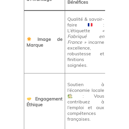
Bénéfices
Marque
Renforce
Qualité & savoir-
percepti
faire
:
de vot
L’étiquette
«
entrepris
Fabriqué en
Image de
comme
France »
incarne
Marque
fiable,
excellence,
exigeant
robustesse et
et soucie
finitions
de 
soignées.
qualité.
Valorise
Soutien à
votre
l’économie locale
démarch
: Vous
RSE
Engagement
contribuez à
attire 
Éthique
l’emploi et aux
clientèle
compétences
sensible
françaises.
aux vale
éthiques.