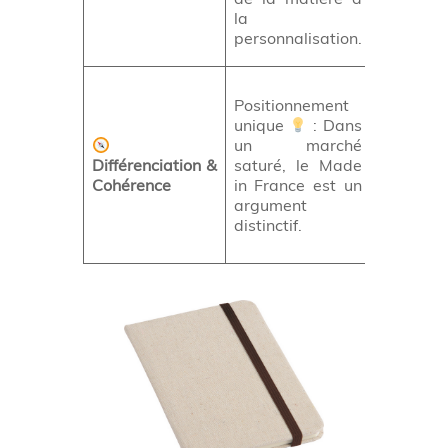
votre cha
la
graphiqu
personnalisation.
.
Vous
Positionnement
démarqu
unique
: Dans
de 
un marché
concurre
Différenciation &
saturé, le Made
e
Cohérence
in France est un
renforce
argument
l’identit
distinctif.
votre
marque.