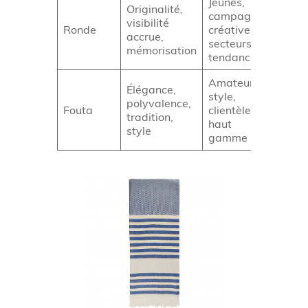
Jeunes,
Originalité,
campagnes
visibilité
Diff
Ronde
créatives,
accrue,
et 
secteurs
mémorisation
tendance
Amateurs de
Élégance,
style,
polyvalence,
Aut
Fouta
clientèle
tradition,
et 
haut de
style
gamme