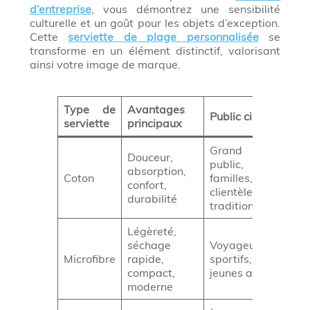
d’entreprise
, vous démontrez une sensibilité
culturelle et un goût pour les objets d’exception.
Cette
serviette de plage personnalisée
se
transforme en un élément distinctif, valorisant
ainsi votre image de marque.
Type de
Avantages
Imp
Public cible
serviette
principaux
mar
Grand
Douceur,
public,
Ima
absorption,
Coton
familles,
qua
confort,
clientèle
fiab
durabilité
traditionnelle
Légèreté,
séchage
Voyageurs,
Inn
Microfibre
rapide,
sportifs,
per
compact,
jeunes actifs
moderne