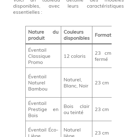
disponibles, avec leurs caractéristiques
essentielles :
Nature du
Couleurs
Format
Utilité
produit
disponibles
Éventail
23 cm
Événeme
Classique
12 coloris
fermé
masse, f
Promo
Mariages
Éventail
Naturel,
événeme
Naturel
23 cm
Blanc, Noir
éco-
Bambou
responsa
Éventail
Cadeau
Bois clair
Prestige en
23 cm
d’entrepr
ou teinté
Bois
haut de
Communi
Éventail Éco-
Naturel
23 cm
durab
Liège
liège