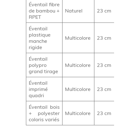
Éventail fibre
Goodies
de bambou +
Naturel
23 cm
écologiq
RPET
Éventail
plastique
Personna
Multicolore
23 cm
manche
totale
rigide
Éventail
Campag
polypro
Multicolore
23 cm
massive
grand tirage
Éventail
Visuels
imprimé
Multicolore
23 cm
complex
quadri
Éventail bois
Goodies
+ polyester
Multicolore
23 cm
polyvale
coloris variés