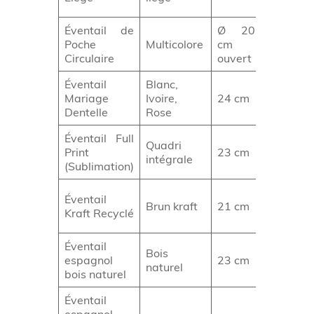
originale
Éventail de
Ø 20
Street
Poche
Multicolore
cm
marketin
Circulaire
ouvert
salons
Éventail
Blanc,
Réceptio
Mariage
Ivoire,
24 cm
mariage
Dentelle
Rose
Éventail Full
Campag
Quadri
Print
23 cm
visuelles
intégrale
(Sublimation)
impacta
Colloque
Éventail
Brun kraft
21 cm
conféren
Kraft Recyclé
éco-con
Éventail
Bois
Cadeau
espagnol
23 cm
naturel
tradition
bois naturel
Éventail