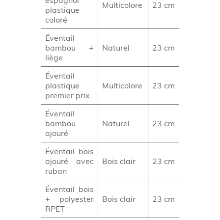
espagnol
Distribut
Multicolore
23 cm
plastique
grand pu
coloré
Éventail
Communi
bambou +
Naturel
23 cm
écologiq
liège
Éventail
Street
plastique
Multicolore
23 cm
marketi
premier prix
Éventail
Événeme
bambou
Naturel
23 cm
élégants
ajouré
Éventail bois
Cadeau
ajouré avec
Bois clair
23 cm
raffinés
ruban
Éventail bois
Communi
+ polyester
Bois clair
23 cm
durable
RPET