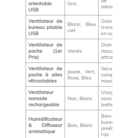
de travail
orientable
Gris
silencieux
USB
Ventilateur de
Gain de plac
Blanc, Bleu
bureau pliable
transport faci
ciel
USB
en sacoche
Ventilateur de
Distribution
poche (1er
Variés
massive, pri
Prix)
attractif
Ventilateur de
Sécurité e
Jaune, Vert,
poche à ailes
compacité
Rose, Bleu
rétractables
maximale
Ventilateur
Usage intens
nomade
Noir, Blanc
sans piles
rechargeable
batterie intégré
Bien-être a
Humidificateur
bureau,
& Diffuseur
Bois, Blanc
amélioration 
aromatique
l’air