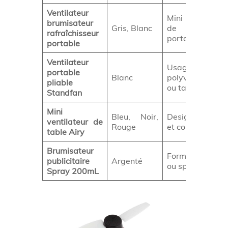
Ventilateur
Mini climatise
brumisateur
Gris, Blanc
de burea
rafraîchisseur
portatif
portable
Ventilateur
Usage
portable
Blanc
polyvalent (ma
pliable
ou table)
Standfan
Mini
Bleu, Noir,
Design moder
ventilateur de
Rouge
et compact
table Airy
Brumisateur
Format famili
publicitaire
Argenté
ou sport collecti
Spray 200mL