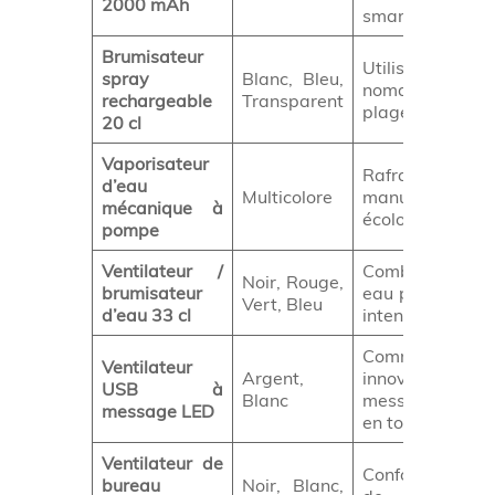
2000 mAh
smartphone
Brumisateur
Utilisation
spray
Blanc, Bleu,
nomade, sport 
rechargeable
Transparent
plage
20 cl
Vaporisateur
Rafraîchisseme
d’eau
Multicolore
manuel sans pil
mécanique à
écologique
pompe
Ventilateur /
Combiné air 
Noir, Rouge,
brumisateur
eau pour un fro
Vert, Bleu
d’eau 33 cl
intense
Communication
Ventilateur
Argent,
innovante (l
USB à
Blanc
message défi
message LED
en tournant)
Ventilateur de
Confort au pos
bureau
Noir, Blanc,