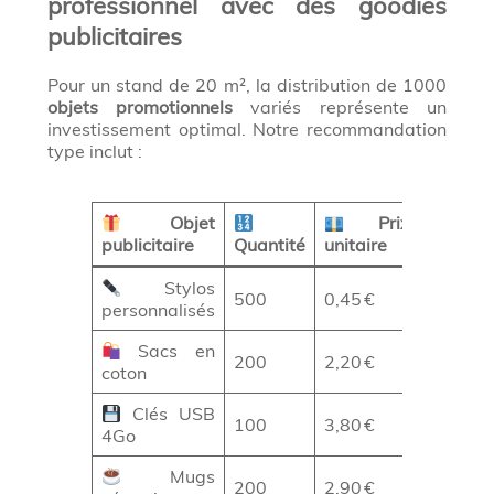
professionnel avec des goodies
publicitaires
Pour un stand de 20 m², la distribution de 1000
objets promotionnels
variés représente un
investissement optimal. Notre recommandation
type inclut :
Objet
Prix
publicitaire
Quantité
unitaire
Total
Stylos
500
0,45 €
225 €
personnalisés
Sacs en
200
2,20 €
440 €
coton
Clés USB
100
3,80 €
380 €
4Go
Mugs
200
2,90 €
580 €