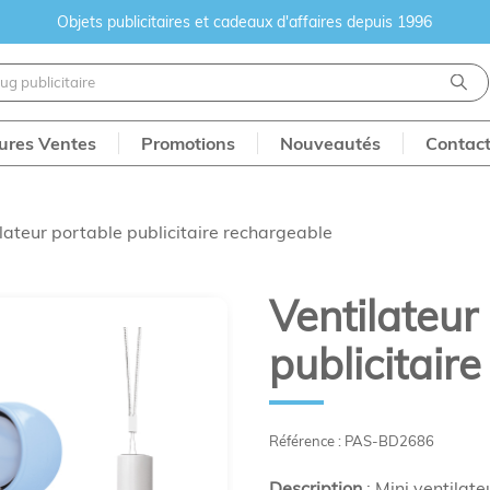
Objets publicitaires et cadeaux d'affaires depuis 1996
eures Ventes
Promotions
Nouveautés
Contac
lateur portable publicitaire rechargeable
Ventilateur
publicitair
Référence : PAS-BD2686
Description
: Mini ventilat