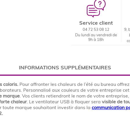
Service client
04 72 53 08 12
9, 
Du lundi au vendredi de
9h à 18h
c
INFORMATIONS SUPPLÉMENTAIRES
s coloris.
Pour affronter les chaleurs de l’été au bureau offre
aborateurs. Personnalisé aux couleurs de votre entreprise cet
de marque
. Vos clients retiendront le nom de votre entreprise
forte chaleur
. Le ventilateur USB à floquer sera
visible de to
 toute marque souhaitant investir dans la
communication pa
2.