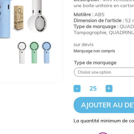
une boite unitaire en carto
Matière :
ABS
Dimension de l’article :
52 
Type de marquage :
QUADR
Tampographie, QUADRIN
sur devis
Marquage non compris
Type de marquage
-
+
AJOUTER AU DE
La quantité minimum de c