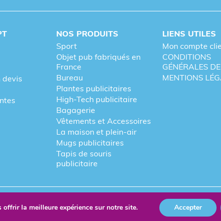
PT
NOS PRODUITS
LIENS UTILES
Sport
Mon compte cli
Objet pub fabriqués en
CONDITIONS
France
GÉNÉRALES DE
Bureau
MENTIONS LÉG
 devis
Plantes publicitaires
High-Tech publicitaire
entes
Bagagerie
Vêtements et Accessoires
La maison et plein-air
Mugs publicitaires
Tapis de souris
publicitaire
re
Fièrement forgé par Les Vikings
offrir la meilleure expérience sur notre site.
Accepter