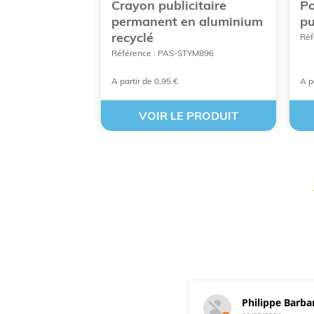
onbons à la
Crayon publicitaire
Po
permanent en aluminium
pu
recyclé
07
Réf
Référence : PAS-STYM896
A partir de 0,95 €
A p
 PRODUIT
VOIR LE PRODUIT
Philippe Barba