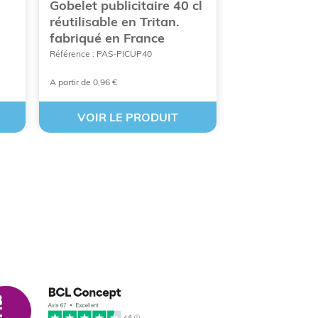
Gobelet publicitaire 40 cl
Minuteur pou
réutilisable en Tritan.
personnalise
fabriqué en France
Référence : PAS-M
Référence : PAS-PICUP40
A partir de 0,96 €
À partir de 3,40 €
VOIR LE PRODUIT
VOIR LE
cus leleu