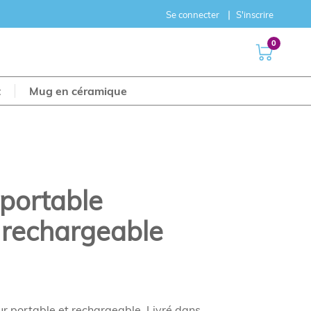
Se connecter
S'inscrire
0
t
Mug en céramique
 portable
e rechargeable
eur portable et rechargeable. Livré dans