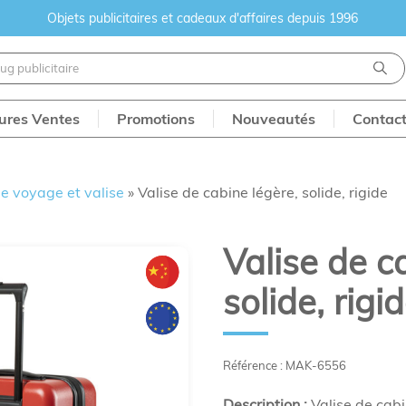
Objets publicitaires et cadeaux d'affaires depuis 1996
eures Ventes
Promotions
Nouveautés
Contac
e voyage et valise
»
Valise de cabine légère, solide, rigide
Valise de c
solide, rigi
Référence : MAK-6556
Description :
Valise de cabi