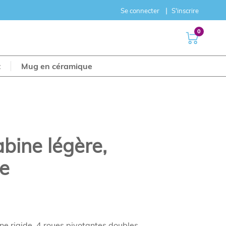
Se connecter
S'inscrire
0
t
Mug en céramique
abine légère,
de
ne rigide. 4 roues pivotantes doubles.