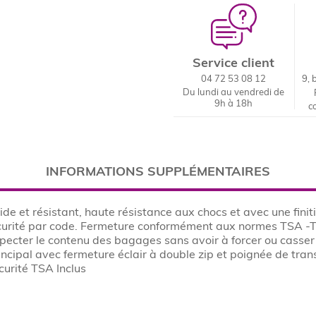
Service client
04 72 53 08 12
9, 
Du lundi au vendredi de
9h à 18h
c
INFORMATIONS SUPPLÉMENTAIRES
ide et résistant, haute résistance aux chocs et avec une fini
écurité par code. Fermeture conformément aux normes TSA -Tr
ecter le contenu des bagages sans avoir à forcer ou casser l
incipal avec fermeture éclair à double zip et poignée de tran
curité TSA Inclus