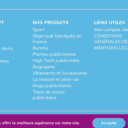
PT
NOS PRODUITS
LIENS UTILES
Sport
Mon compte cli
Objet pub fabriqués en
CONDITIONS
France
GÉNÉRALES DE
Bureau
MENTIONS LÉG
 devis
Plantes publicitaires
High-Tech publicitaire
entes
Bagagerie
Vêtements et Accessoires
La maison et plein-air
Mugs publicitaires
Tapis de souris
publicitaire
re
Fièrement forgé par Les Vikings
offrir la meilleure expérience sur notre site.
Accepter