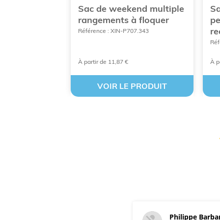
t/voyage
Sac de weekend multiple
Sa
en polyester
rangements à floquer
pe
re
08804
Référence : XIN-P707.343
Réf
À partir de 11,87 €
À p
 PRODUIT
VOIR LE PRODUIT
Philippe Barba