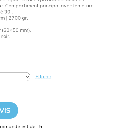
de. Compartiment principal avec femeture
é 30l.
m | 2700 gr.
r (60×50 mm).
noir.
Effacer
VIS
mmande est de : 5