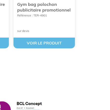
ire
Gym bag polochon
Sac de sport
publicitaire promotionnel
polochon 1
recyclé
Référence : TER-4901
Référence : BEW-
sur devis
À partir de 4,49 €
VOIR LE PRODUIT
VOIR LE
cus leleu