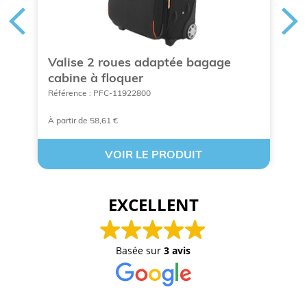
Valise 2 roues adaptée bagage
V
cabine à floquer
Ré
Référence : PFC-11922800
À partir de 58,61 €
A 
VOIR LE PRODUIT
EXCELLENT
Basée sur
3 avis