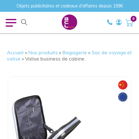
Objets publicitaires et cadeaux d'affaires depuis 1996
0
Accueil
»
Nos produits
»
Bagagerie
»
Sac de voyage et
valise
»
Valise business de cabine.