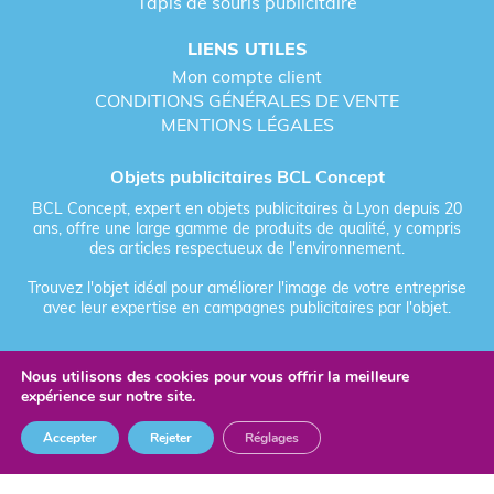
Tapis de souris publicitaire
LIENS UTILES
Mon compte client
CONDITIONS GÉNÉRALES DE VENTE
MENTIONS LÉGALES
Objets publicitaires BCL Concept
BCL Concept, expert en objets publicitaires à Lyon depuis 20
ans, offre une large gamme de produits de qualité, y compris
des articles respectueux de l'environnement.
Trouvez l'objet idéal pour améliorer l'image de votre entreprise
avec leur expertise en campagnes publicitaires par l'objet.
Nous utilisons des cookies pour vous offrir la meilleure
Fièrement forgé par Les Vikings
expérience sur notre site.
© 2026 BCL Concept - Tous droits réservés - Objet Publicitaire
Accepter
Rejeter
Réglages