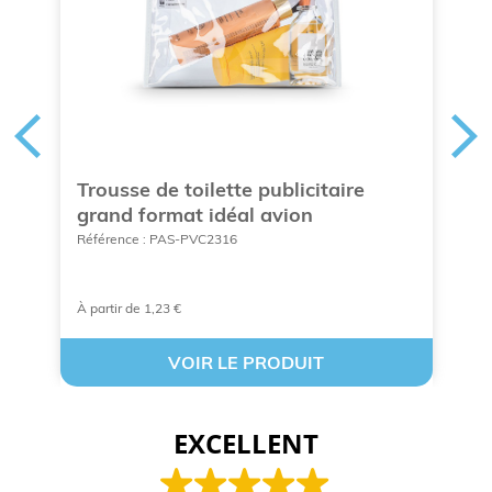
Trousse de toilette publicitaire
T
grand format idéal avion
f
Référence : PAS-PVC2316
Ré
À partir de 1,23 €
À 
VOIR LE PRODUIT
EXCELLENT