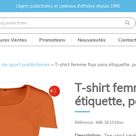
Objets publicitaires et cadeaux d'affaires depuis 1996
eures Ventes
Promotions
Nouveautés
Contac
de sport publicitaires
»
T-shirt femme fluo sans étiquette, p
T-shirt fem
étiquette, p
Référence : IMB-SE101fluo
Description
: Tee-shirt séc