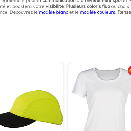
l également pour la
communication
d’un
évènement sportif
.
ité et boostera votre
visibilité
.
Plusieurs coloris fluo
au choix
ence. Découvrez le
modèle blanc
et le
modèle couleurs
.
Rense