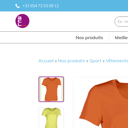
+33 (0)4 72 53 08 12
Nos produits
Meill
Accueil
»
Nos produits
»
Sport
»
Vêtements 