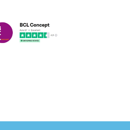
cus leleu
3/2018
nformes et délais respectés