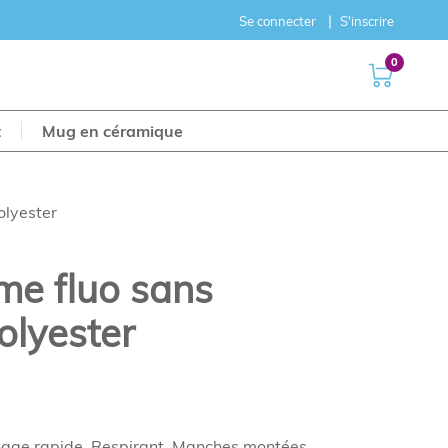
Se connecter
S'inscrire
0
t
Mug en céramique
olyester
me fluo sans
olyester
hage rapide. Respirant. Manches montées.