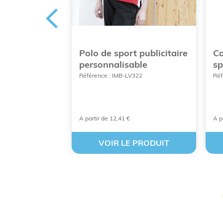
PVC
Polo de sport publicitaire
Ca
personnalisable
sp
486
Référence : IMB-LV322
Réf
A partir de 12,41 €
A p
 PRODUIT
VOIR LE PRODUIT