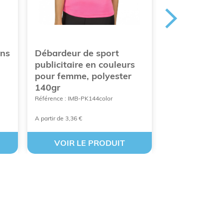
ans
Débardeur de sport
T-shirt femm
publicitaire en couleurs
sans étiquet
pour femme, polyester
Référence : IMB-SE
140gr
Référence : IMB-PK144color
A partir de 3,36 €
À partir de 2,47 €
VOIR LE PRODUIT
VOIR LE