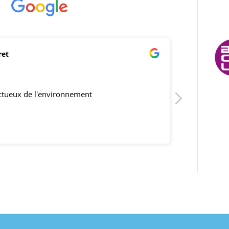
ret
mar
21/0
ectueux de l'environnement
produits co