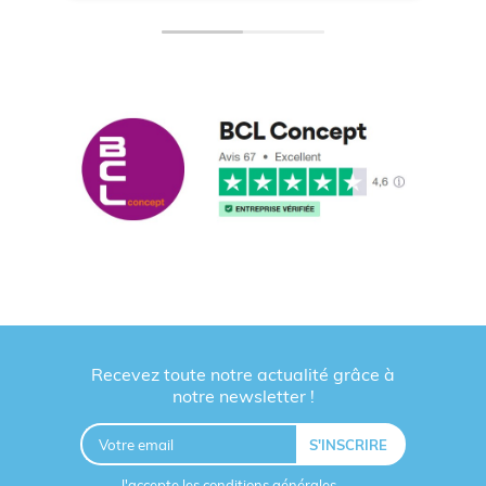
Recevez toute notre actualité grâce à
notre newsletter !
J'accepte les
conditions générales