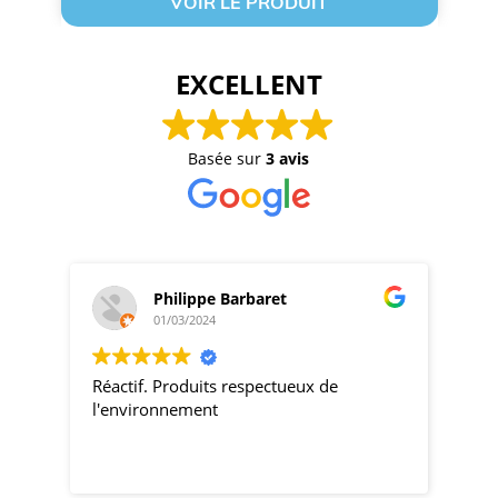
VOIR LE PRODUIT
EXCELLENT
Basée sur
3 avis
Philippe Barbaret
01/03/2024
Réactif. Produits respectueux de
pro
l'environnement