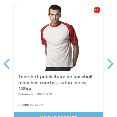
Tee-shirt publicitaire de baseball
C
manches courtes, coton jersey
c
185gr
Ré
Référence : IMB-BC230
A partir de 4,30 €
A 