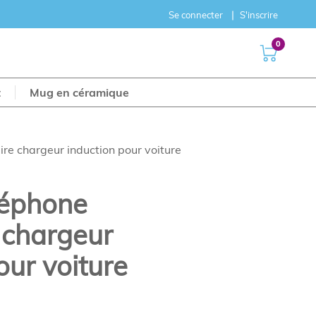
Se connecter
S'inscrire
0
t
Mug en céramique
ire chargeur induction pour voiture
léphone
e chargeur
our voiture