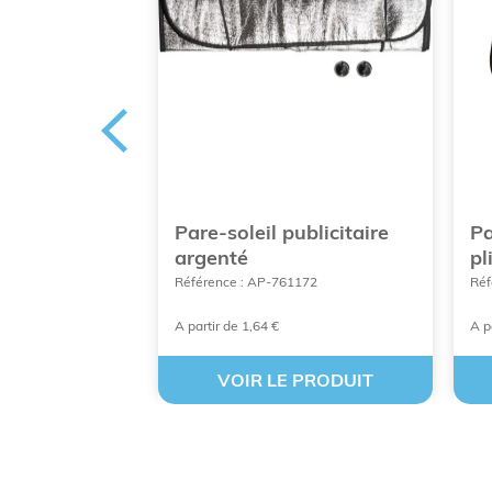
e-brise
Pare-soleil publicitaire
Pa
1er PRIX
argenté
pl
3607
Référence : AP-761172
Réf
A partir de 1,64 €
A p
 PRODUIT
VOIR LE PRODUIT