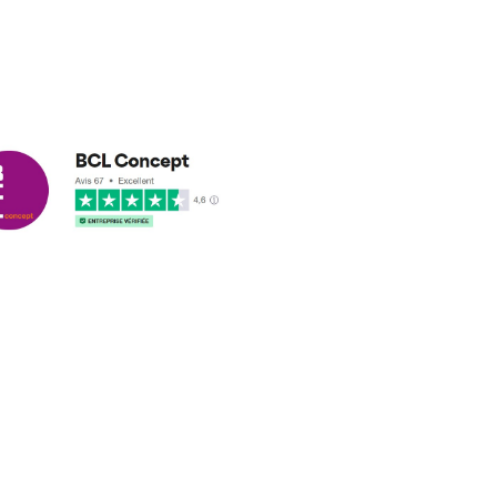
cus leleu
3/2018
nformes et délais respectés