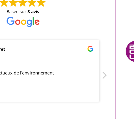
Basée sur
3 avis
ret
mar
21/0
ectueux de l'environnement
produits co