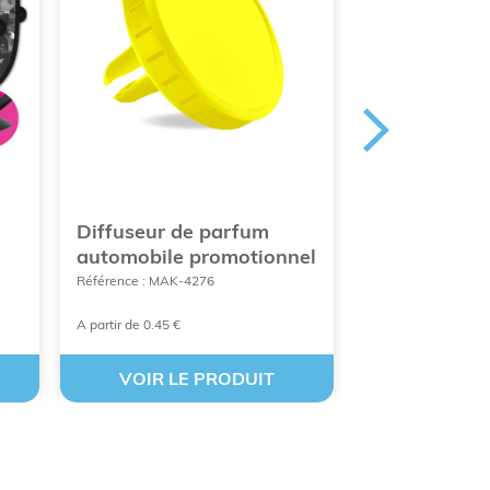
Diffuseur de parfum
Désodorisan
automobile promotionnel
promotionne
Référence : MAK-4276
Référence : COT-O
A partir de 0.45 €
A partir de 0.47€
VOIR LE PRODUIT
VOIR LE