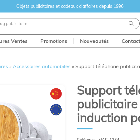
Objets publicitaires et cadeaux d'affaires depuis 1996
eures Ventes
Promotions
Nouveautés
Contac
ires
»
Accessoires automobiles
»
Support téléphone publicita
Support té
publicitair
induction p
Référence : MAK-1354