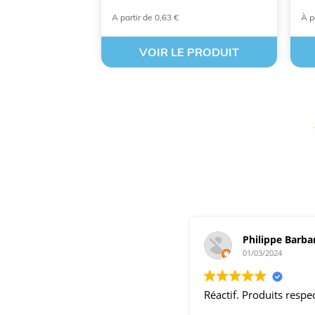
A partir de 0,63 €
À p
 PRODUIT
VOIR LE PRODUIT
Philippe Barba
01/03/2024
Réactif. Produits resp