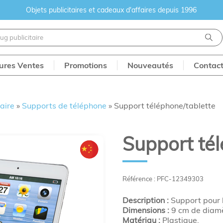
Objets publicitaires et cadeaux d'affaires depuis 1996
eures Ventes
Promotions
Nouveautés
Contac
aire
»
Supports de téléphone
»
Support téléphone/tablette
Support tél
Référence : PFC-12349303
Description :
Support pour l
Dimensions :
9 cm de diamè
Matériau :
Plastique.