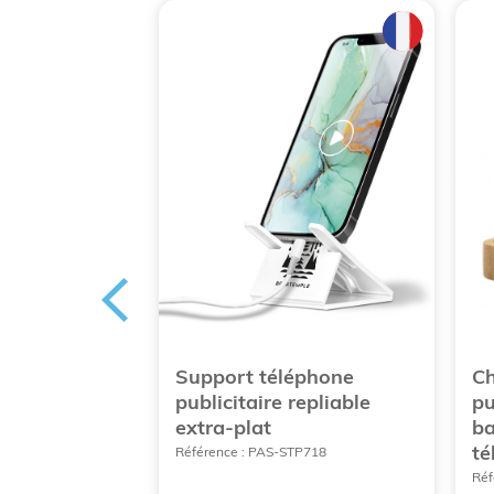
ns avec
Support téléphone
Ch
rtphone en
publicitaire repliable
pu
extra-plat
ba
té
226
Référence : PAS-STP718
Réf