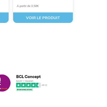
A partir de 0,58€
À partir de 2,38 €
VOIR LE PRODUIT
VOIR LE
cus leleu
3/2018
nformes et délais respectés