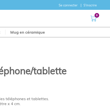
Se connecter
S'inscrire
0
t
Mug en céramique
éphone/tablette
es téléphones et tablettes.
tre x 4 cm.