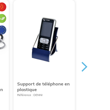
Support de téléphone en
Support tél
en
plastique
ventouses
Référence : DENNI
Référence : PAS-S