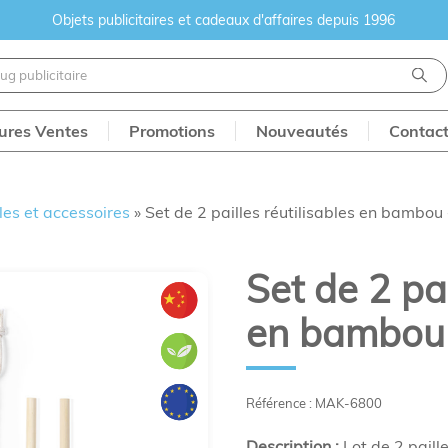
Objets publicitaires et cadeaux d'affaires depuis 1996
eures Ventes
Promotions
Nouveautés
Contac
les et accessoires
»
Set de 2 pailles réutilisables en bambou 
Set de 2 pai
en bambou 
Référence : MAK-6800
Description :
Lot de 2 paill