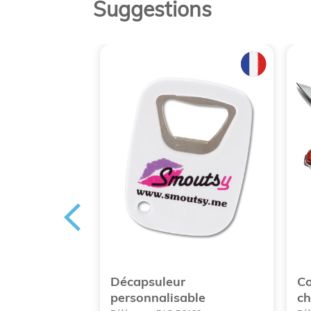
Suggestions
e cuisine
Décapsuleur
Co
e
personnalisable
c