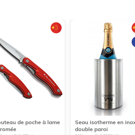
uteau de poche à lame
Seau isotherme en ino
hromée
double paroi