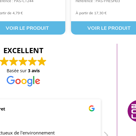
érence : PAS-CT244
Référence : PAS-FRESH03
artir de 4,79 €
À partir de 17,30 €
VOIR LE PRODUIT
VOIR LE PRODUIT
EXCELLENT
Basée sur
3 avis
ret
mar
21/0
ectueux de l'environnement
produits co