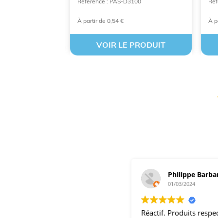
91476
Référence : PAS-D3100
Réf
À partir de 0,54 €
À p
 PRODUIT
VOIR LE PRODUIT
Philippe Barba
01/03/2024
Réactif. Produits resp