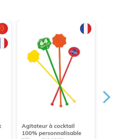
x
Agitateur à cocktail
Roulette à p
100% personnalisable
publicitaire 