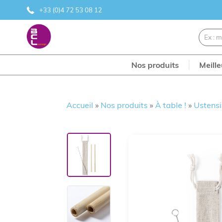
+33 (0)4 72 53 08 12
Nos produits
Meill
Accueil
»
Nos produits
»
À table !
»
Ustensi