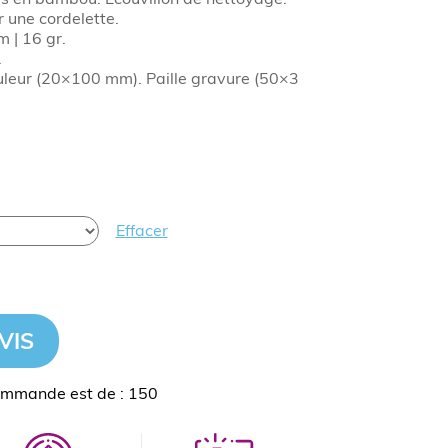
r une cordelette.
m | 16 gr.
.
uleur (20×100 mm). Paille gravure (50×3
Effacer
VIS
ommande est de : 150