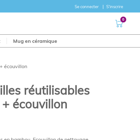
Se connecter
S'inscrire
0
t
Mug en céramique
+ écouvillon
lles réutilisables
+ écouvillon
es en bambou. Ecouvillon de nettoyage.