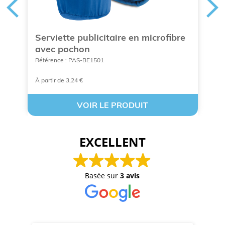
Serviette publicitaire en microfibre
S
avec pochon
5
Référence : PAS-BE1501
Ré
À partir de 3,24 €
À 
VOIR LE PRODUIT
EXCELLENT
Basée sur
3 avis