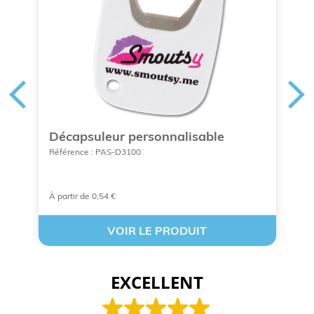
Décapsuleur personnalisable
B
c
Référence : PAS-D3100
Ré
À partir de 0,54 €
À 
VOIR LE PRODUIT
EXCELLENT