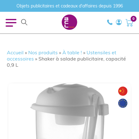
Objets publicitaires et cadeaux d'affaires depuis 1996
0
Accueil
»
Nos produits
»
À table !
»
Ustensiles et
accessoires
»
Shaker à salade publicitaire, capacité
0,9 L