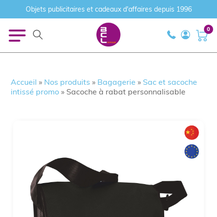
Objets publicitaires et cadeaux d'affaires depuis 1996
0
Accueil
»
Nos produits
»
Bagagerie
»
Sac et sacoche
intissé promo
»
Sacoche à rabat personnalisable