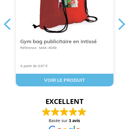
Gym bag publicitaire en intissé
S
Référence : MAK-4049
Ré
A partir de 0,67 €
A 
VOIR LE PRODUIT
EXCELLENT
Basée sur
3 avis