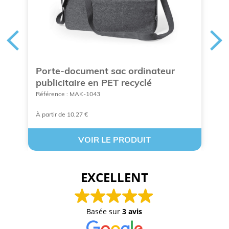
Porte-document sac ordinateur
P
lé
publicitaire en PET recyclé
P
Référence : MAK-1043
Ré
À partir de 10,27 €
À 
VOIR LE PRODUIT
EXCELLENT
Basée sur
3 avis