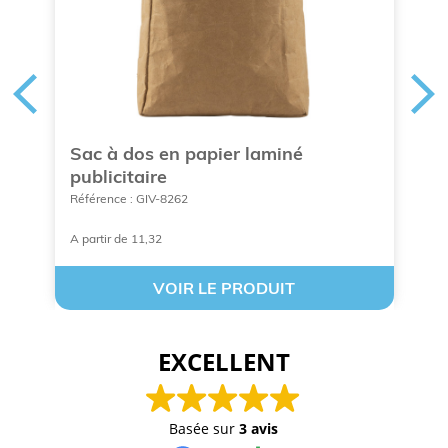
Sac à dos en papier laminé
S
publicitaire
p
Référence : GIV-8262
Ré
A partir de 11,32
A 
VOIR LE PRODUIT
EXCELLENT
Basée sur
3 avis