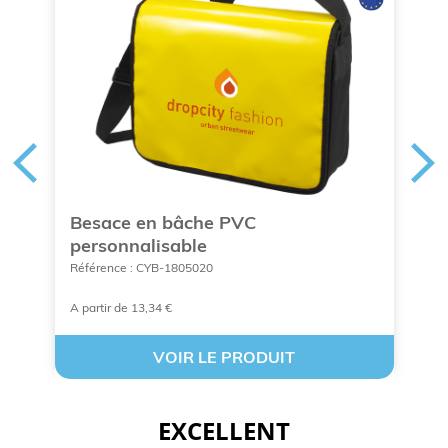
Besace en bâche PVC
S
personnalisable
l
Référence : CYB-1805020
Ré
A partir de 13,34 €
À 
VOIR LE PRODUIT
EXCELLENT