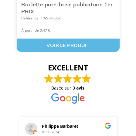
Raclette pare-brise publicitaire 1er
C
PRIX
p
Référence : PAS-R3607
Ré
À partir de 0,47 €
À 
VOIR LE PRODUIT
EXCELLENT
Basée sur
3 avis
Philippe Barbaret
01/03/2024