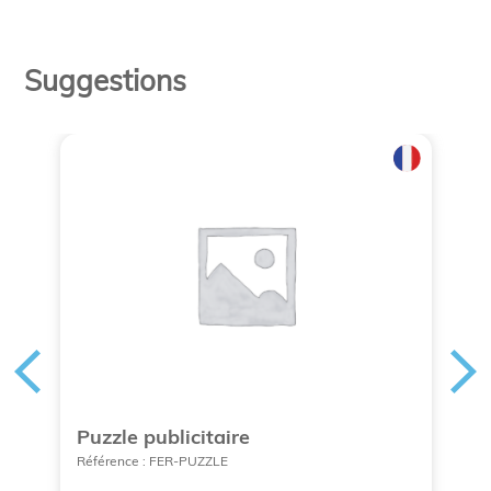
Suggestions
s
Puzzle publicitaire
J
m
Référence : FER-PUZZLE
Ré