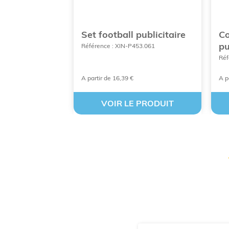
ublicitaire
Set football publicitaire
Co
p
06016
Référence : XIN-P453.061
Réf
A partir de 16,39 €
A p
 PRODUIT
VOIR LE PRODUIT