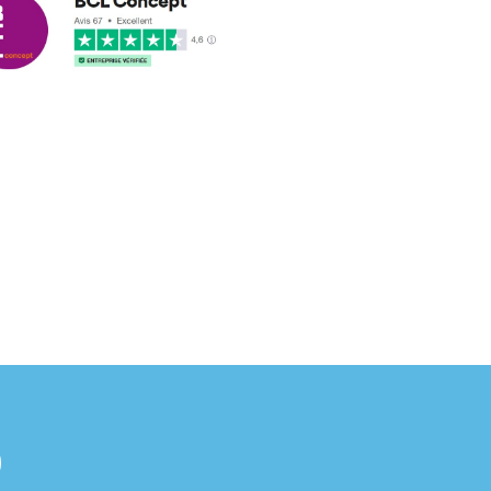
cus leleu
3/2018
nformes et délais respectés