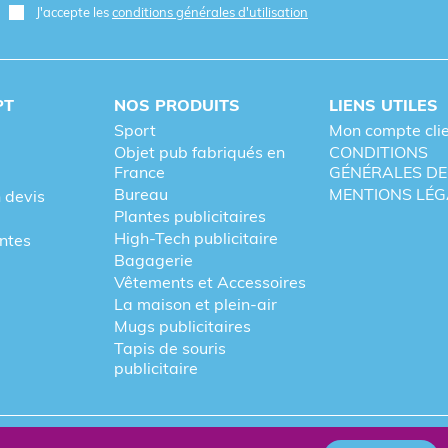
J'accepte les
conditions générales d'utilisation
PT
NOS PRODUITS
LIENS UTILES
Sport
Mon compte cli
Objet pub fabriqués en
CONDITIONS
France
GÉNÉRALES DE
Bureau
MENTIONS LÉG
 devis
Plantes publicitaires
High-Tech publicitaire
entes
Bagagerie
Vêtements et Accessoires
La maison et plein-air
Mugs publicitaires
Tapis de souris
publicitaire
re
Fièrement forgé par Les Vikings