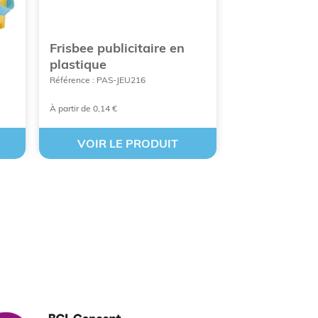
Frisbee publicitaire en
Corde à saut
plastique
publicitaire
Référence : PAS-JEU216
Référence : COT-je
À partir de 0,14 €
A partir de 2,88 €
VOIR LE PRODUIT
VOIR LE