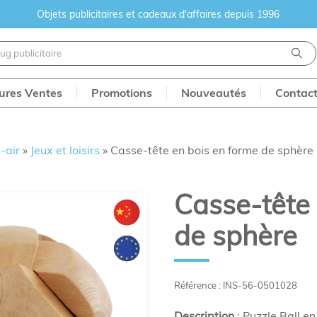
Objets publicitaires et cadeaux d'affaires depuis 1996
eures Ventes
Promotions
Nouveautés
Contac
-air
»
Jeux et loisirs
»
Casse-tête en bois en forme de sphère
Casse-tête 
de sphère
Référence : INS-56-0501028
Description
: Puzzle Ball e