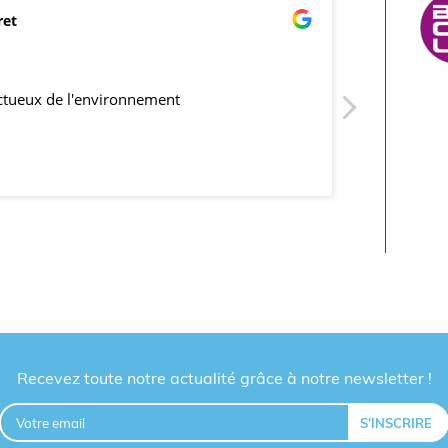
ret
mar
21/0
ectueux de l'environnement
produits co
Recevez toute notre actualité grâce à notre newsletter !