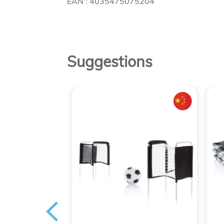
EAN : 4035475075204
Suggestions