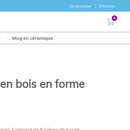
Se connecter
S'inscrire
0
t
Mug en céramique
en bois en forme
n bois. Composé de 6 pièces de puzzle.